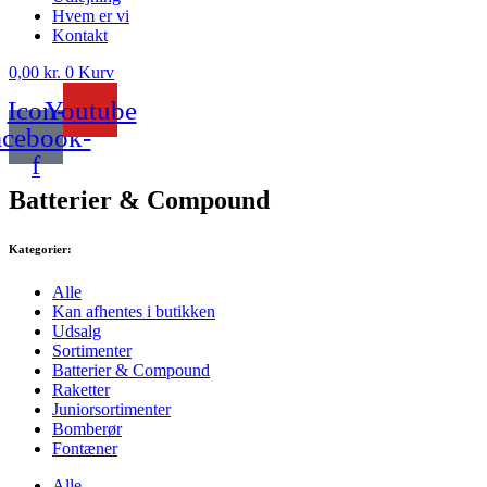
Hvem er vi
Kontakt
0,00
kr.
0
Kurv
Icon-
Youtube
acebook-
f
Batterier & Compound
Kategorier:
Alle
Kan afhentes i butikken
Udsalg
Sortimenter
Batterier & Compound
Raketter
Juniorsortimenter
Bomberør
Fontæner
Alle