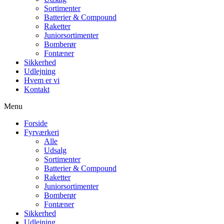
Sortimenter
Batterier & Compound
Raketter
Juniorsortimenter
Bomberør
Fontæner
Sikkerhed
Udlejning
Hvem er vi
Kontakt
Menu
Forside
Fyrværkeri
Alle
Udsalg
Sortimenter
Batterier & Compound
Raketter
Juniorsortimenter
Bomberør
Fontæner
Sikkerhed
Udlejning