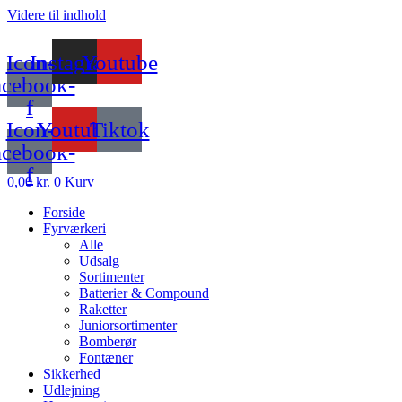
Videre til indhold
Icon-
Instagram
Youtube
acebook-
f
Icon-
Youtube
Tiktok
acebook-
f
0,00
kr.
0
Kurv
Forside
Fyrværkeri
Alle
Udsalg
Sortimenter
Batterier & Compound
Raketter
Juniorsortimenter
Bomberør
Fontæner
Sikkerhed
Udlejning