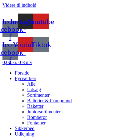
Videre til indhold
Icon-
Instagram
Youtube
acebook-
f
Icon-
Youtube
Tiktok
acebook-
f
0,00
kr.
0
Kurv
Forside
Fyrværkeri
Alle
Udsalg
Sortimenter
Batterier & Compound
Raketter
Juniorsortimenter
Bomberør
Fontæner
Sikkerhed
Udlejning