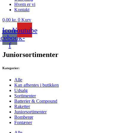
Hvem er vi
Kontakt
0,00
kr.
0
Kurv
Icon-
Youtube
acebook-
f
Juniorsortimenter
Kategorier:
Alle
Kan afhentes i butikken
Udsalg
Sortimenter
Batterier & Compound
Raketter
Juniorsortimenter
Bomberør
Fontæner
Alle