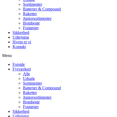
Sortimenter
Batterier & Compound
Raketter
Juniorsortimenter
Bomberør
Fontæner
Sikkerhed
Udlejning
Hvem er vi
Kontakt
Menu
Forside
Fyrværkeri
Alle
Udsalg
Sortimenter
Batterier & Compound
Raketter
Juniorsortimenter
Bomberør
Fontæner
Sikkerhed
Udlejning