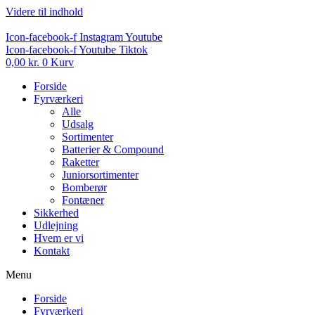
Videre til indhold
Icon-facebook-f
Instagram
Youtube
Icon-facebook-f
Youtube
Tiktok
0,00
kr.
0
Kurv
Forside
Fyrværkeri
Alle
Udsalg
Sortimenter
Batterier & Compound
Raketter
Juniorsortimenter
Bomberør
Fontæner
Sikkerhed
Udlejning
Hvem er vi
Kontakt
Menu
Forside
Fyrværkeri