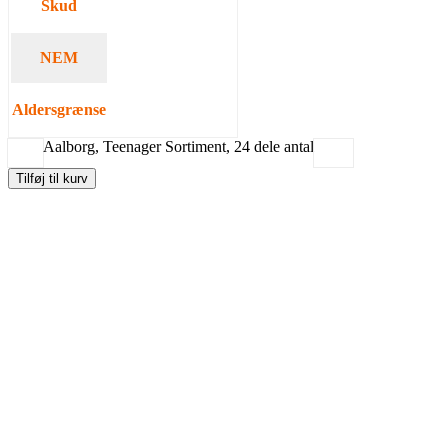
Skud
238
NEM
859
Aldersgrænse
Minimum 18 år.
Aalborg, Teenager Sortiment, 24 dele antal
-
+
Tilføj til kurv