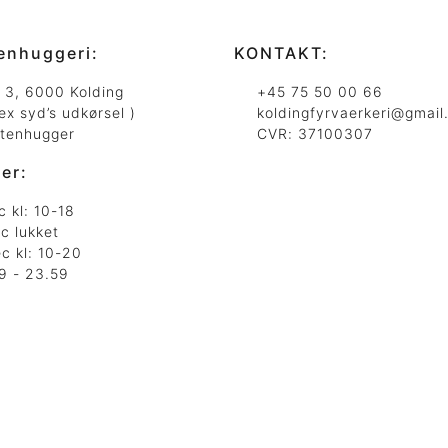
enhuggeri:
KONTAKT:
j 3, 6000 Kolding
+45 75 50 00 66
ex syd’s udkørsel )
koldingfyrvaerkeri@gmail
Stenhugger
CVR: 37100307
er:
c kl: 10-18
c lukket
c kl: 10-20
 9 - 23.59