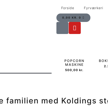
Forside
Fyrværkeri
0,00
KR.
0
POPCORN
BOK
MASKINE
2
500,00
kr.
le familien med Koldings
st