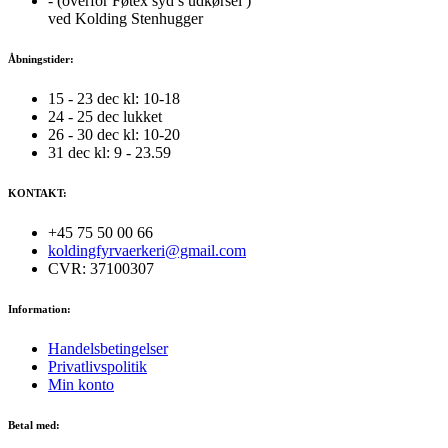
- (overfor Føtex syd’s udkørsel )
ved Kolding Stenhugger
Åbningstider:
15 - 23 dec kl: 10-18
24 - 25 dec lukket
26 - 30 dec kl: 10-20
31 dec kl: 9 - 23.59
KONTAKT:
+45 75 50 00 66
koldingfyrvaerkeri@gmail.com
CVR: 37100307
Information:
Handelsbetingelser
Privatlivspolitik
Min konto
Betal med: