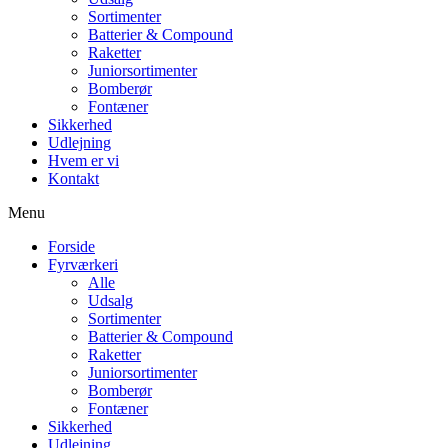
Sortimenter
Batterier & Compound
Raketter
Juniorsortimenter
Bomberør
Fontæner
Sikkerhed
Udlejning
Hvem er vi
Kontakt
Menu
Forside
Fyrværkeri
Alle
Udsalg
Sortimenter
Batterier & Compound
Raketter
Juniorsortimenter
Bomberør
Fontæner
Sikkerhed
Udlejning