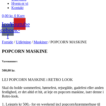
Hvem er vi
Kontakt
0,00
kr.
0
Kurv
Icon-
Youtube
acebook-
f
Forside
/
Udlejning
/
Maskiner
/ POPCORN MASKINE
POPCORN MASKINE
Varenummer:
500,00
kr.
LEJ POPCORN MASKINE i RETRO LOOK
Skal du holde sommerfest, børnefest, rejsegilde, gadefest eller anden
festlighed, er det altid et hit, at leje en popcorn maskine, især denne i
Retro-look.
1. Lejepris kr 500,- for en weekend incl popcorn/kræmmerhuse til