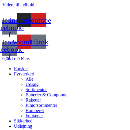
Videre til indhold
Icon-
Instagram
Youtube
acebook-
f
Icon-
Youtube
Tiktok
acebook-
f
0,00
kr.
0
Kurv
Forside
Fyrværkeri
Alle
Udsalg
Sortimenter
Batterier & Compound
Raketter
Juniorsortimenter
Bomberør
Fontæner
Sikkerhed
Udlejning