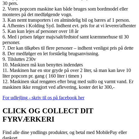
30 pers.
2. Vores popcorn maskine kan både bruges som bordmodel eller
monteres på det medfølgende vogn.
3. Kan nemt transporters i en almindelig bil og bæres af 1 person.
4. Afhentes i Kolding Syd. Indhent evt. pris for at vi leverer/afhenter
5. Kan kun lejes af personer over 18 år
6. Med i prisen følger majs/salt/fedtstof samt kræmmerhuse til 30
personer.
7. Der kan tilkøbes til flere personer – indhent venligst pris på dette
8. Der medfølger en let forståelig brugsanvisning.
9. Tilsluttes 230v
10. Maskinen må kun benyttes indendørs
11. Maskinen har en stor gryde på over 2 liter, så man kan lave 10
liter popcorn pr. gang ( 160 liter i timen )
12. Maskinen skal rengøres efter brug med sulfo og varmt vand. Er
maskinen ikke rengjort ved aflevering, koster det kr 300,-
For udlejling - skriv til os på facebook her
CLICK OG COLLECT DIT
FYRVÆRKERI
Find alle dine yndlings produkter, og betal med MobilePay eller
dankort.