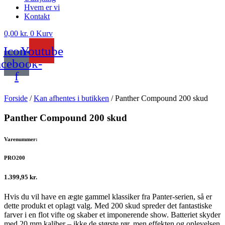
Hvem er vi
Kontakt
0,00
kr.
0
Kurv
Icon-
Youtube
acebook-
f
Forside
/
Kan afhentes i butikken
/ Panther Compound 200 skud
Panther Compound 200 skud
Varenummer:
PRO200
1.399,95
kr.
Hvis du vil have en ægte gammel klassiker fra Panter-serien, så er
dette produkt et oplagt valg. Med 200 skud spreder det fantastiske
farver i en flot vifte og skaber et imponerende show. Batteriet skyder
med 20 mm kaliber – ikke de største rør, men effekten og oplevelsen