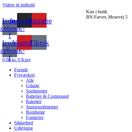
Videre til indhold
Kun i butik
BN Farver, Mosevej 5
Icon-
Instagram
Youtube
acebook-
f
Icon-
Youtube
Tiktok
acebook-
f
0,00
kr.
0
Kurv
Forside
Fyrværkeri
Alle
Udsalg
Sortimenter
Batterier & Compound
Raketter
Juniorsortimenter
Bomberør
Fontæner
Sikkerhed
Udlejning