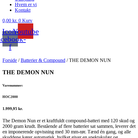
Hvem er vi
Kontakt
0,00
kr.
0
Kurv
Icon-
Youtube
acebook-
f
Forside
/
Batterier & Compound
/ THE DEMON NUN
THE DEMON NUN
Varenummer:
HOC2000
1.999,95
kr.
The Demon Nun er et kraftfuldt compound-batteri med 120 skud og
2000 gram krudt. Bestående af flere batterier sat sammen, leverer det
en imponerende opvisning med 30 mm-rør. Tænd én gang, og alle
skuddene kører automatisk, hvilket giver en spektakulær og