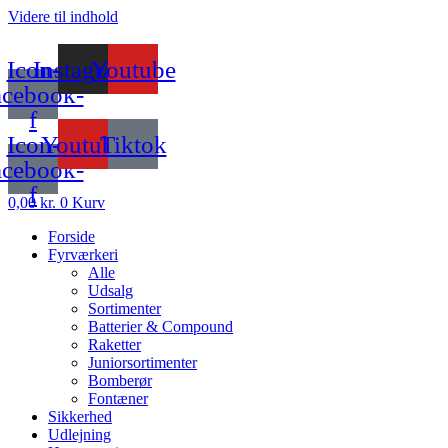
Videre til indhold
Icon-
Instagram
Youtube
acebook-
f
Icon-
Youtube
Tiktok
acebook-
f
0,00
kr.
0
Kurv
Forside
Fyrværkeri
Alle
Udsalg
Sortimenter
Batterier & Compound
Raketter
Juniorsortimenter
Bomberør
Fontæner
Sikkerhed
Udlejning