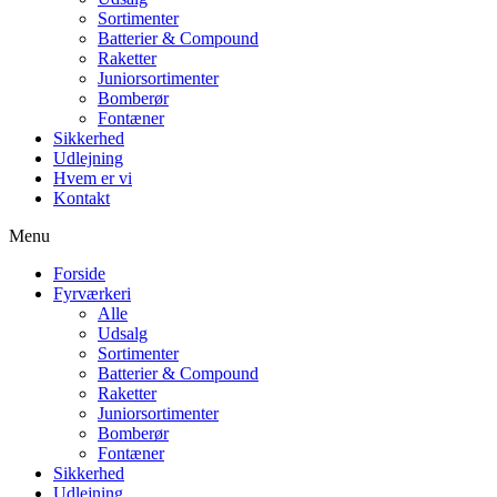
Sortimenter
Batterier & Compound
Raketter
Juniorsortimenter
Bomberør
Fontæner
Sikkerhed
Udlejning
Hvem er vi
Kontakt
Menu
Forside
Fyrværkeri
Alle
Udsalg
Sortimenter
Batterier & Compound
Raketter
Juniorsortimenter
Bomberør
Fontæner
Sikkerhed
Udlejning