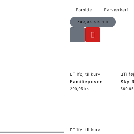
Forside
Fyrværkeri
799,95
KR.
1
Tilføj til kurv
Tilfø
Familieposen
Sky 
299,95
kr.
599,9
Tilføj til kurv