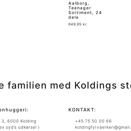
Aalborg,
Teenager
Sortiment, 24
dele
649,95
kr.
le familien med Koldings
st
enhuggeri:
KONTAKT:
j 3, 6000 Kolding
+45 75 50 00 66
ex syd’s udkørsel )
koldingfyrvaerkeri@gmail