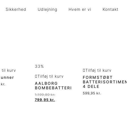
Sikkerhed
Udlejning
Hvem er vi
Kontakt
33%
j til kurv
Tilføj til kurv
Tilføj til kurv
Runner
FORMSTØBT
BATTERISORTIMEN
AALBORG
5
kr.
4 DELE
BOMBEBATTERI
599,95
kr.
1.199,80
kr.
799,95
kr.