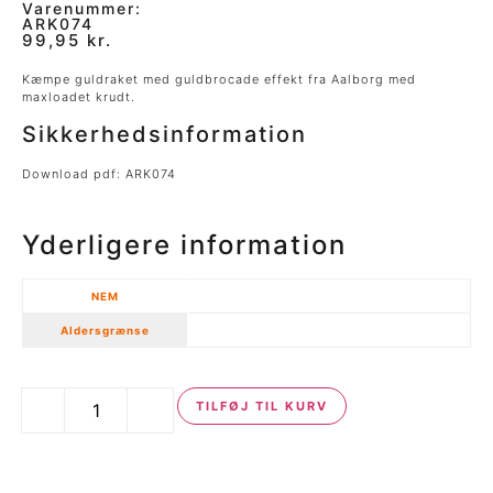
Varenummer:
ARK074
99,95
kr.
Kæmpe guldraket med guldbrocade effekt fra Aalborg med
maxloadet krudt.
Sikkerhedsinformation
Download pdf:
ARK074
Yderligere information
NEM
74
Aldersgrænse
Minimum 18 år.
-
+
TILFØJ TIL KURV