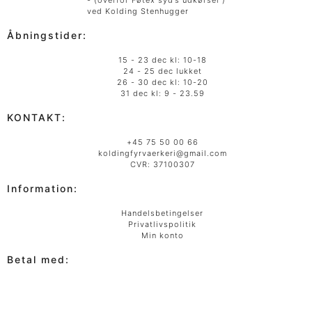
- (overfor Føtex syd’s udkørsel )
ved Kolding Stenhugger
Åbningstider:
15 - 23 dec kl: 10-18
24 - 25 dec lukket
26 - 30 dec kl: 10-20
31 dec kl: 9 - 23.59
KONTAKT:
+45 75 50 00 66
koldingfyrvaerkeri@gmail.com
CVR: 37100307
Information:
Handelsbetingelser
Privatlivspolitik
Min konto
Betal med: