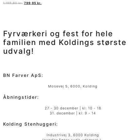
1.199,80
kr.
799,95
kr.
Fyrværkeri og fest for hele
familien med Koldings
største
udvalg!
BN Farver ApS:
Mosevej 5, 6000, Kolding
Åbningstider:
27 - 30 december | kl: 10 - 18
31. december | kl: 9 - 14
Kolding Stenhuggeri:
Industrivej 3, 6000 Kolding