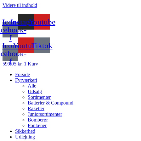
Videre til indhold
Icon-
Instagram
Youtube
acebook-
f
Icon-
Youtube
Tiktok
acebook-
f
599,95
kr.
1
Kurv
Forside
Fyrværkeri
Alle
Udsalg
Sortimenter
Batterier & Compound
Raketter
Juniorsortimenter
Bomberør
Fontæner
Sikkerhed
Udlejning