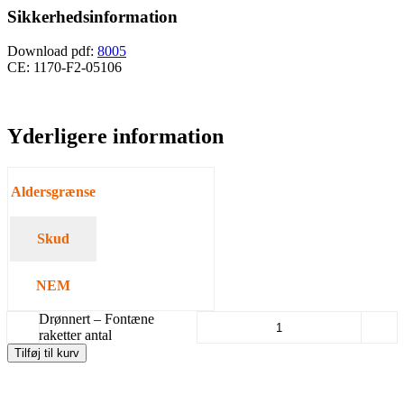
Sikkerhedsinformation
Download pdf:
8005
CE: 1170-F2-05106
Yderligere information
Aldersgrænse
Minimum 18 år.
Skud
6
NEM
120
Drønnert – Fontæne
-
+
raketter antal
Tilføj til kurv