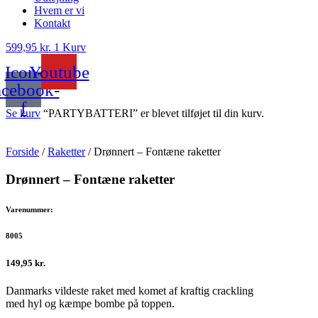
Hvem er vi
Kontakt
599,95
kr.
1
Kurv
Icon-
Youtube
acebook-
f
Se kurv
“PARTYBATTERI” er blevet tilføjet til din kurv.
Forside
/
Raketter
/ Drønnert – Fontæne raketter
Drønnert – Fontæne raketter
Varenummer:
8005
149,95
kr.
Danmarks vildeste raket med komet af kraftig crackling
med hyl og kæmpe bombe på toppen.