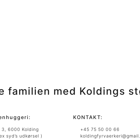
le familien med Koldings
st
enhuggeri:
KONTAKT:
j 3, 6000 Kolding
+45 75 50 00 66
ex syd’s udkørsel )
koldingfyrvaerkeri@gmail